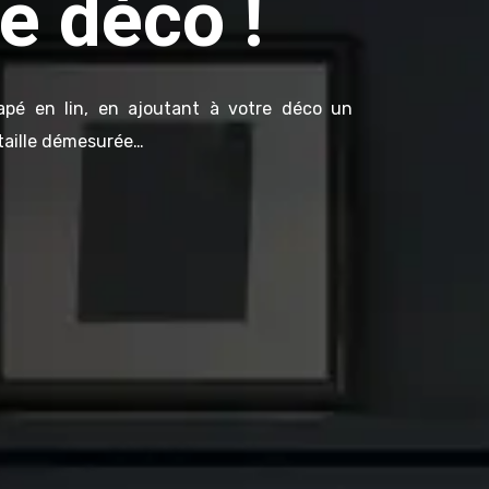
ne déco !
apé en lin, en ajoutant à votre déco un
 taille démesurée…