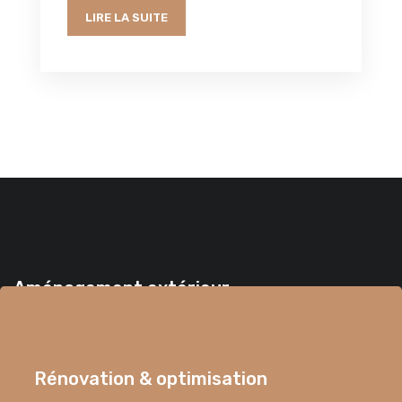
LIRE LA SUITE
Aménagement extérieur
Pour réaliser l’aménagement extérieur d’une maison, il vaut
mieux confier l’opération à des experts de l’aménagement.
Rénovation & optimisation