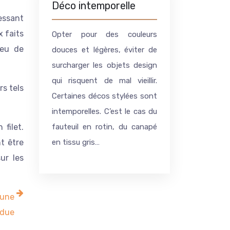
Déco intemporelle
ressant
x faits
Opter pour des couleurs
peu de
douces et légères, éviter de
surcharger les objets design
qui risquent de mal vieillir.
rs tels
Certaines décos stylées sont
intemporelles. C’est le cas du
filet.
fauteuil en rotin, du canapé
nt être
en tissu gris…
sur les
 une
ndue